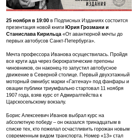
25 ноября в 19:00
в Подписных Изданиях состоится
презентация новой книги
Юрия Грозмани и
Станислава Кирильца
«От авантюрной мечты до
первых автобусов Санкт-Петербурга».
Мечта профессора Иванова осуществилась. Пройдя
все круги ада через бюрократические препоны
чиновников, он наконец-то запустил автобусное
движение в Северной столице. Первый двухэтажный
моторный омнибус марки «Гаггенау» под фанфары и
овации публики триумфально стартовал 11 ноября
1907 года, взяв курс от Адмиралтейства к
Царскосельскому вокзалу.
Борис Алексеевич Иванов выбрал курс на
абсолютную победу – он оказался тринадцатым в
списке тех, кто пожелал осчастливить горожан новым
современным видом транспорта. Номер «13» стал