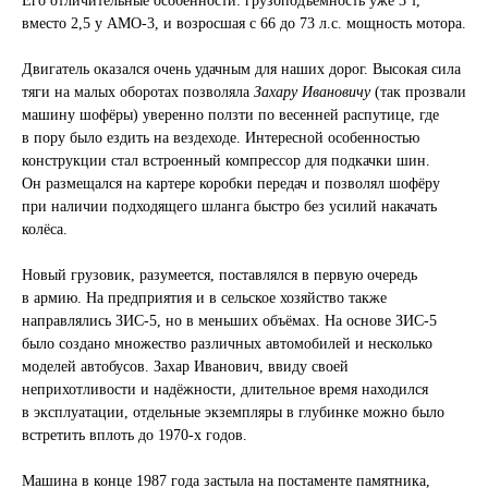
Его отличительные особенности: грузоподъёмность уже 3 т,
вместо 2,5 у АМО-3, и возросшая с 66 до 73 л.с. мощность мотора.
Двигатель оказался очень удачным для наших дорог. Высокая сила
тяги на малых оборотах позволяла
Захару Ивановичу
(так прозвали
машину шофёры) уверенно ползти по весенней распутице, где
в пору было ездить на вездеходе. Интересной особенностью
конструкции стал встроенный компрессор для подкачки шин.
Он размещался на картере коробки передач и позволял шофёру
при наличии подходящего шланга быстро без усилий накачать
колёса.
Новый грузовик, разумеется, поставлялся в первую очередь
в армию. На предприятия и в сельское хозяйство также
направлялись ЗИС-5, но в меньших объёмах. На основе ЗИС-5
было создано множество различных автомобилей и несколько
моделей автобусов. Захар Иванович, ввиду своей
неприхотливости и надёжности, длительное время находился
в эксплуатации, отдельные экземпляры в глубинке можно было
встретить вплоть до 1970-х годов.
Машина в конце 1987 года застыла на постаменте памятника,