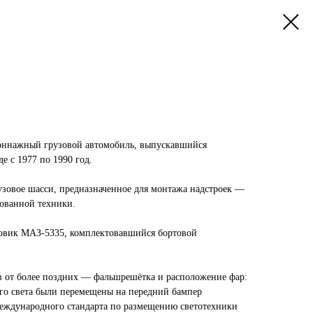
оннажный грузовой автомобиль, выпускавшийся
е с 1977 по 1990 год.
узовое шасси, предназначенное для монтажа надстроек —
рованной техники.
зовик МАЗ-5335, комплектовавшийся бортовой
в от более поздних — фальшрешётка и расположение фар:
го света были перемещены на передний бампер
международного стандарта по размещению светотехники