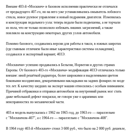
Внешне 403-й «Москвич» в базовом исполнении практически не отличался
от предыдущего 407-го, но на него уже устанавливались омыватель лобового
стекла, новое рулевое управление и новый подрамник двигателя. Изменилась
и конструкция педального узла: теперь педали были подвешены, а не торчали
из пола, что не только позволило избежать лишних загрязнений, а также
повлияло на конструкцию некоторых других узлов автомобиля.
Помимо базового, создавались версии для работы в такси, в южных широтах
(где главным отличием были иные характеристики системы охлаждения),
создавался и экспортный вариант, 403Э.
«Москвичи» успешно продавались в Бельгии, Норвегии и других странах
Европы. От базового 403-го «Москвича» модификация 403Э отличалась только
внешне: иной решёткой радиатора, более широкими и выделенными цветом
боковыми молдингами, декоративными накладками на задних фонарях по моде
тех лет. К качеству шедших на экспорт машин относились с особым вниманием.
Причиной отбраковки и отправки автомобиля на внутренний рынок мог стать
даже небольшой дефект покраски, не говоря уже о царапинах или
неисправностях по механической части.
403-я модель выпускалась с 1962 по 1965 год, до 1963-го — параллельно
с "Москвичом-407″, а с 1964-го — параллельно с "Москвичом-408″.
В 1964 году 403-й «Москвич» стоил 3 600 руб., что было на 2 000 руб. дешевле,