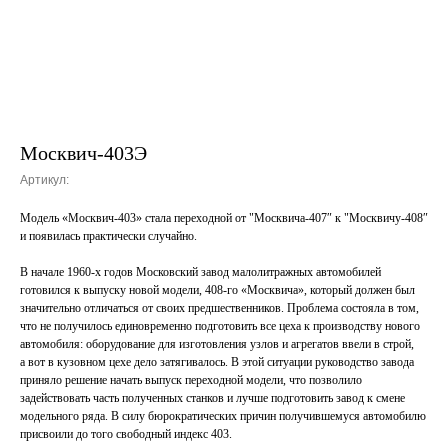
Москвич-403Э
Артикул:
Модель «Москвич-403» стала переходной от "Москвича-407″ к "Москвичу-408″
и появилась практически случайно.
В начале 1960-х годов Московский завод малолитражных автомобилей
готовился к выпуску новой модели, 408-го «Москвича», который должен был
значительно отличаться от своих предшественников. Проблема состояла в том,
что не получилось единовременно подготовить все цеха к производству нового
автомобиля: оборудование для изготовления узлов и агрегатов ввели в строй,
а вот в кузовном цехе дело затягивалось. В этой ситуации руководство завода
приняло решение начать выпуск переходной модели, что позволило
задействовать часть полученных станков и лучше подготовить завод к смене
модельного ряда. В силу бюрократических причин получившемуся автомобилю
присвоили до того свободный индекс 403.